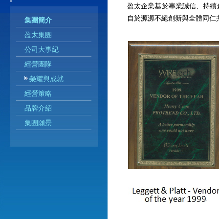
盈太企業基於專業誠信、持續
自於源源不絕創新與全體同仁
集團簡介
盈太集團
公司大事紀
經營團隊
榮耀與成就
經營策略
品牌介紹
集團願景